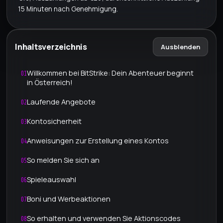
15 Minuten nach Genehmigung.
Inhaltsverzeichnis
Ausblenden
Willkommen bei BitStrike: Dein Abenteuer beginnt
01
in Österreich!
Laufende Angebote
02
Kontosicherheit
03
Anweisungen zur Erstellung eines Kontos
04
So melden Sie sich an
05
Spieleauswahl
06
Boni und Werbeaktionen
07
So erhalten und verwenden Sie Aktionscodes
08