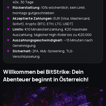
40x, 30 Tage
Rückerstattung:
10% wöchentlich, kein Limit,
montags gutgeschrieben
Akzeptierte Zahlungen:
EUR (Visa, Mastercard,
Sofort), Krypto (BTC, ETH, LTC, USDT)
Limits:
€10 Mindesteinzahlung, €20 maximale
Auszahlung, täglicher High-Roller bis zu €20.000
Auszahlungsgeschwindigkeit:
~15 Minuten nach
Genehmigung
Sicherheit:
2FA, AML-Screening, TLS-
Verschlüsselung
Willkommen bei BitStrike: Dein
Abenteuer beginnt in Österreich!