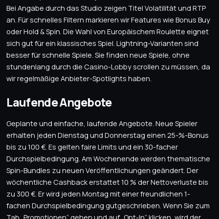
Bei Angabe durch das Studio zeigen Titel Volatilität und RTP
an. Für schnelles Filtern markieren wir Features wie Bonus Buy
oder Hold & Spin. Die Wahl von Europäischem Roulette eignet
sich gut für ein klassisches Spiel. Lightning-Varianten sind
besser für schnelle Spiele. Sie finden neue Spiele, ohne
stundenlang durch die Casino-Lobby scrollen zu müssen, da
wir regelmäßige Anbieter-Spotlights haben.
Laufende Angebote
Geplante und einfache, laufende Angebote. Neue Spieler
erhalten jeden Dienstag und Donnerstag einen 25-%-Bonus
bis zu 100 €. Es gelten faire Limits und ein 30-facher
Durchspielbedingung. Am Wochenende werden thematische
Spin-Bundles zu neuen Veröffentlichungen geändert. Der
wöchentliche Cashback erstattet 10 % der Nettoverluste bis
zu 300 €. Er wird jeden Montag mit einer freundlichen 1-
fachen Durchspielbedingung gutgeschrieben. Wenn Sie zum
Tab „Promotionen“ gehen und auf „Opt-In“ klicken, wird der