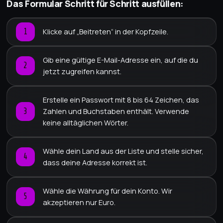
Das Formular Schritt für Schritt ausfüllen:
Klicke auf „Beitreten“ in der Kopfzeile.
Gib eine gültige E-Mail-Adresse ein, auf die du
jetzt zugreifen kannst.
Erstelle ein Passwort mit 8 bis 64 Zeichen, das
Zahlen und Buchstaben enthält. Verwende
keine alltäglichen Wörter.
Wähle dein Land aus der Liste und stelle sicher,
dass deine Adresse korrekt ist.
Wähle die Währung für dein Konto. Wir
akzeptieren nur Euro.