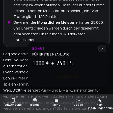
den Sieg im Wöchentlichen Clash, der auf der Summe
deiner 10 besten Multiplikatoren basiert; ein 120x
Treffer gibt dir 120 Punkte.
Gewinner der
Monatlichen Meister
erhalten 25.000,
und Unentschieden werden durch den Spieler mit
dem höchsten Einzelrunden-Multiplikator
entschieden.
BONUS
Beginne damit, Spiele zu spielen, die zu deinem Rang zählen.
FÜR ERSTE EINZAHLUNG
Dein Live-Rang wird in der Lobby des Casinos angezeigt, und
1000 € + 250 FS
du erhältst deine Belohnungen 24 Stunden nach jedem
Event. Vermeide es, Währungen zu ändern, behalte die
Registrieren
Bonus-Timer im Auge, und stelle sicher, dass du das Spiel
spielen kannst, bevor du drehst, für den reibungslosesten
Weg. BitStrike sendet Push- und E-Mail-Erinnerungen für
wichtige Termine, und wenn du deine Meinung änderst, kann
unser Team ein ungeöffnetes Angebot einmal pro Woche
Anwendung
Bonus
Menü
Codes
Kein
Einzahlungsbonus
wechseln. Bereit anzufangen? Starte die Drehungen,