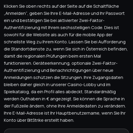
Klicken Sie oben rechts auf der Seite auf die Schaltfläche
„Anmelden“, geben Sie Ihre E-Mail-Adresse und Ihr Passwort
ein und bestätigen Sie bei aktivierter Zwei-Faktor-
Authentifizierung mit Ihrem sechsstelligen Code. Dies ist
sowohl für die Website als auch für die mobile App der
schnellste Weg zu Ihrem Konto. Lassen Sie bei Aufforderung
die Standortdienste zu, wenn Sie sich in Österreich befinden,
damit die regionalen Prüfungen beim ersten Mal
funktionieren. Geräteerkennung, optionale Zwei-Faktor-
Authentifizierung und Benachrichtigungen über neue
Anmeldungen schützen die Sitzungen. Ihre Zugangsdaten
bleiben daher gleich in unserer Casino-Lobby und im
Spielkatalog, da ein Profil alles abdeckt. Standardmäßig
werden Guthaben in € angezeigt. Sie können die Sprache in
der Fußzeile ändern, ohne Ihre Anmeldedaten zu verändern.
Ihre E-Mail-Adresse ist Ihr Hauptbenutzername, wenn Sie Ihr
Konto über BitStrike erstellt haben.