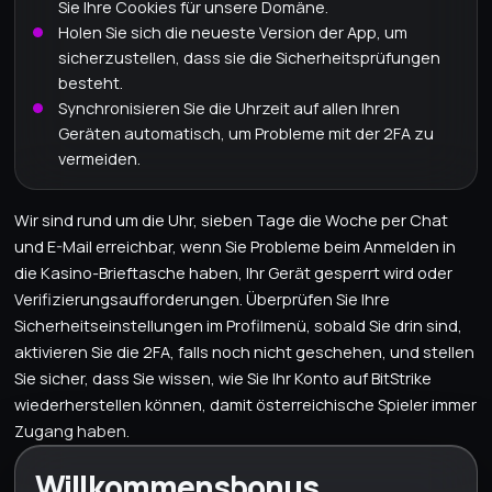
Sie Ihre Cookies für unsere Domäne.
Holen Sie sich die neueste Version der App, um
sicherzustellen, dass sie die Sicherheitsprüfungen
besteht.
Synchronisieren Sie die Uhrzeit auf allen Ihren
Geräten automatisch, um Probleme mit der 2FA zu
vermeiden.
Wir sind rund um die Uhr, sieben Tage die Woche per Chat
und E-Mail erreichbar, wenn Sie Probleme beim Anmelden in
die Kasino-Brieftasche haben, Ihr Gerät gesperrt wird oder
Verifizierungsaufforderungen. Überprüfen Sie Ihre
Sicherheitseinstellungen im Profilmenü, sobald Sie drin sind,
aktivieren Sie die 2FA, falls noch nicht geschehen, und stellen
Sie sicher, dass Sie wissen, wie Sie Ihr Konto auf BitStrike
wiederherstellen können, damit österreichische Spieler immer
Zugang haben.
Willkommensbonus